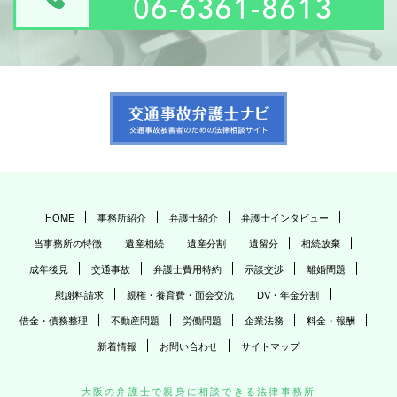
HOME
事務所紹介
弁護士紹介
弁護士インタビュー
当事務所の特徴
遺産相続
遺産分割
遺留分
相続放棄
成年後見
交通事故
弁護士費用特約
示談交渉
離婚問題
慰謝料請求
親権・養育費・面会交流
DV・年金分割
借金・債務整理
不動産問題
労働問題
企業法務
料金・報酬
新着情報
お問い合わせ
サイトマップ
大阪の弁護士で親身に相談できる法律事務所